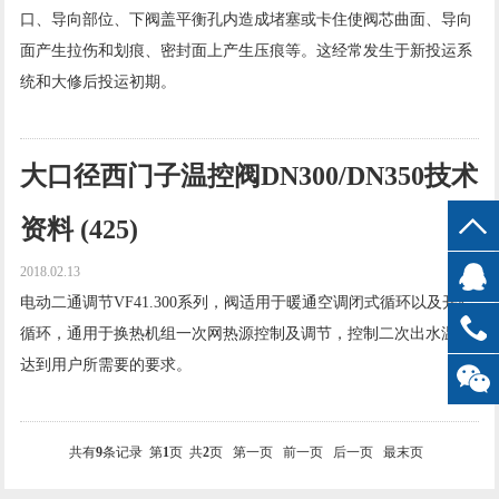
口、导向部位、下阀盖平衡孔内造成堵塞或卡住使阀芯曲面、导向
面产生拉伤和划痕、密封面上产生压痕等。这经常发生于新投运系
统和大修后投运初期。
查看更多 →
大口径西门子温控阀DN300/DN350技术
资料 (425)
2018.02.13
电动二通调节VF41.300系列，阀适用于暖通空调闭式循环以及开始
循环，通用于换热机组一次网热源控制及调节，控制二次出水温度
达到用户所需要的要求。
查看更多 →
共有
9
条记录 第
1
页 共
2
页
第一页
前一页
后一页
最末页